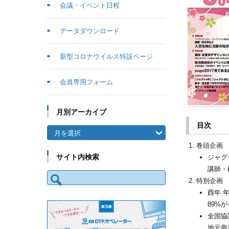
会議・イベント日程
データダウンロード
新型コロナウイルス特設ページ
会員専用フォーム
月別アーカイブ
目次
月別アーカイブ
巻頭企画
サイト内検索
ジャグ
講師・
検索:
特別企画
酉年 
89%
全国協
地元商