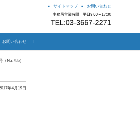
サイトマップ
お問い合わせ
事務局営業時間 平日9:00～17:30
TEL:03-3667-2271
お問い合わせ
方法
会方法
ー
案内
～JaGra冒
（No.785）
2017年4月19日