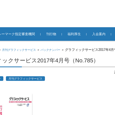
シーマーク指定審査機関
刊行物
福利厚生
入会案内
て
合併・分社等」
イドライン
業所一覧
窓口
関するお問い合
スキルアップブログ
月刊グラフィックサービス
書籍／ガイドブック／DVD
ビジョン／手引書
グループ保険制度
事故見舞金
表彰制度
グラフィックス法親会
貸し会議室
正会員への入会
賛助会員への入
バックナンバ
広告掲載のご
エジソンを超えて
グラフィックサービス2017年4月号
>
月刊グラフィックサービス
>
バックナンバー
>
あった場合には
険の足跡
ックサービス2017年4月号（No.785）
ー
月刊グラフィックサービス