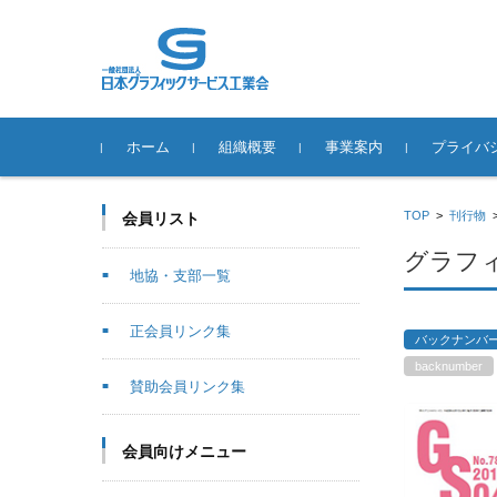
コンテンツに移動
ホーム
組織概要
事業案内
プライバ
役員一覧
地協・支部一覧
正会員リンク集
賛助会員リンク集
SPACE-21
事業推進体制
情報公開
ジャグラの歴史
ジャグラ作品展
スクール事業
動画配信事業
DTPオペレーター技能コン
ジャグラ年賀状デザインコ
環境事業
日本自費出版文化賞
歴代会長
制度の概要
申請につい
「変更」「
参考資料
ジャグラガ
使用許諾事
苦情・相談
個人情報に
TOP
>
刊行物
会員リスト
テスト
ンテスト
「事故」が
わせ
グラフィ
地協・支部一覧
正会員リンク集
バックナンバ
backnumber
賛助会員リンク集
会員向けメニュー