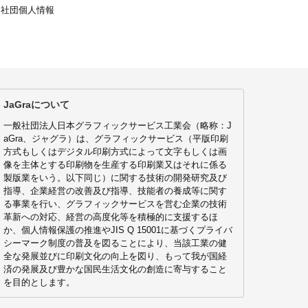
当社団個人情報
JaGraについて
一般社団法人日本グラフィックサービス工業会（略称：J
aGra、ジャグラ）は、グラフィックサービス（平版印刷
方式もしくはデジタル印刷方式によって文字もしくは画
像を主体とする印刷物を生産する印刷業又はそれに係る
製版業をいう。以下同じ）に関する技術の開発研究及び
指導、企業経営の改善及び指導、技能者の養成等に関す
る事業を行い、グラフィックサービスを営む企業の技術
革新への対応、経営の高度化等を積極的に支援するほ
か、個人情報保護の推進やJIS Q 15001に基づくプライバ
シーマーク制度の普及を図ることにより、当該工業の健
全な発展並びに印刷文化の向上を図り、もって我が国経
済の発展及び豊かな国民生活文化の創造に寄与すること
を目的とします。