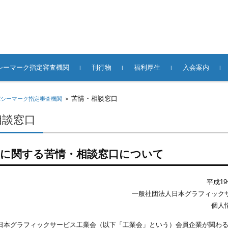
シーマーク指定審査機関
刊行物
福利厚生
入会案内
て
合併・分社等」
イドライン
業所一覧
窓口
関するお問い合
スキルアップブログ
月刊グラフィックサービス
書籍／ガイドブック／DVD
ビジョン／手引書
グループ保険制度
事故見舞金
表彰制度
グラフィックス法親会
貸し会議室
正会員への入会
賛助会員への入
バックナンバ
広告掲載のご
エジソンを超えて
苦情・相談窓口
バシーマーク指定審査機関
>
あった場合には
険の足跡
相談窓口
報に関する苦情・相談窓口について
平成19
一般社団法人日本グラフィック
個人
日本グラフィックサービス工業会（以下「工業会」という）会員企業が関わ