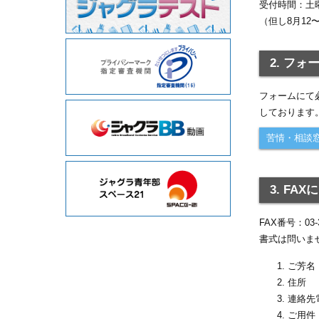
受付時間：土曜
（但し8月12
2. フ
フォームにて
しております
苦情・相談
3. FA
FAX番号：03-3
書式は問いま
ご芳名
住所
連絡先
ご用件