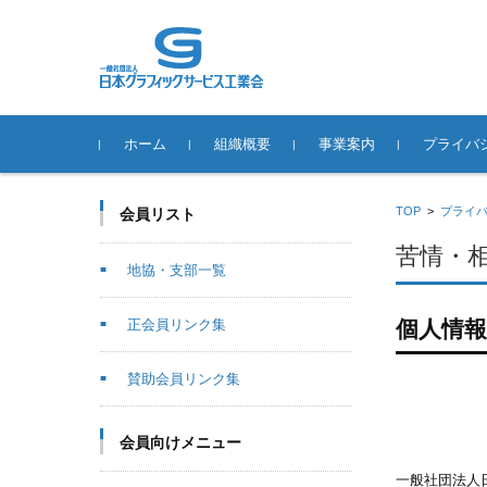
コンテンツに移動
ホーム
組織概要
事業案内
プライバ
役員一覧
地協・支部一覧
正会員リンク集
賛助会員リンク集
SPACE-21
事業推進体制
情報公開
ジャグラの歴史
ジャグラ作品展
スクール事業
動画配信事業
DTPオペレーター技能コン
ジャグラ年賀状デザインコ
環境事業
日本自費出版文化賞
歴代会長
制度の概要
申請につい
「変更」「
参考資料
ジャグラガ
使用許諾事
苦情・相談
個人情報に
TOP
>
プライ
会員リスト
テスト
ンテスト
「事故」が
わせ
苦情・
地協・支部一覧
正会員リンク集
個人情
賛助会員リンク集
会員向けメニュー
一般社団法人