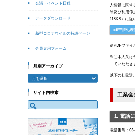
会議・イベント日程
人情報に関す
除及び利用停
データダウンロード
118KB）
pdf苦情処理
新型コロナウイルス特設ページ
PDFファイ
会員専用フォーム
ご本人又は
ていただき
月別アーカイブ
以下の1.電話
月別アーカイブ
サイト内検索
工業会
検索:
1. 電
電話番号：03-3