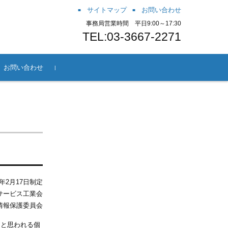
サイトマップ
お問い合わせ
事務局営業時間 平日9:00～17:30
TEL:03-3667-2271
お問い合わせ
方法
会方法
ー
案内
～JaGra冒
年2月17日制定
サービス工業会
情報保護委員会
ると思われる個