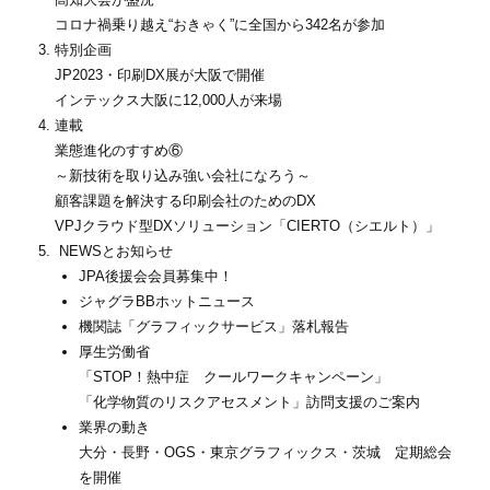
コロナ禍乗り越え“おきゃく”に全国から342名が参加
特別企画
JP2023・印刷DX展が大阪で開催
インテックス大阪に12,000人が来場
連載
業態進化のすすめ⑥
～新技術を取り込み強い会社になろう～
顧客課題を解決する印刷会社のためのDX
VPJクラウド型DXソリューション「CIERTO（シエルト）」
NEWSとお知らせ
JPA後援会会員募集中！
ジャグラBBホットニュース
機関誌「グラフィックサービス」落札報告
厚生労働省
「STOP！熱中症 クールワークキャンペーン」
「化学物質のリスクアセスメント」訪問支援のご案内
業界の動き
大分・長野・OGS・東京グラフィックス・茨城 定期総会
を開催