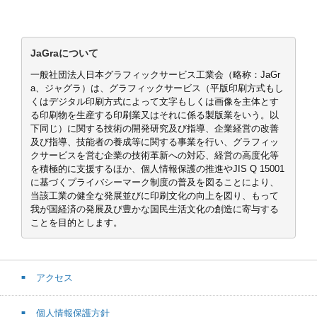
JaGraについて
一般社団法人日本グラフィックサービス工業会（略称：JaGr
a、ジャグラ）は、グラフィックサービス（平版印刷方式もし
くはデジタル印刷方式によって文字もしくは画像を主体とす
る印刷物を生産する印刷業又はそれに係る製版業をいう。以
下同じ）に関する技術の開発研究及び指導、企業経営の改善
及び指導、技能者の養成等に関する事業を行い、グラフィッ
クサービスを営む企業の技術革新への対応、経営の高度化等
を積極的に支援するほか、個人情報保護の推進やJIS Q 15001
に基づくプライバシーマーク制度の普及を図ることにより、
当該工業の健全な発展並びに印刷文化の向上を図り、もって
我が国経済の発展及び豊かな国民生活文化の創造に寄与する
ことを目的とします。
アクセス
個人情報保護方針