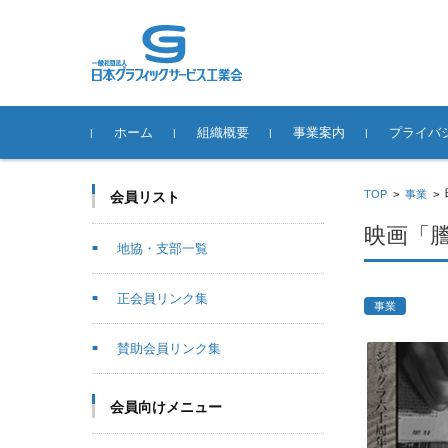
コンテンツに移動
ホーム
組織概要
事業案内
プライバ
役員一覧
地協・支部一覧
正会員リンク集
賛助会員リンク集
SPACE-21
事業推進体制
情報公開
ジャグラの歴史
ジャグラ作品展
スクール事業
動画配信事業
DTPオペレーター技能コン
ジャグラ年賀状デザインコ
環境事業
日本自費出版文化賞
歴代会長
制度の概要
申請につい
「変更」「
参考資料
ジャグラガ
使用許諾事
苦情・相談
個人情報に
TOP
>
事業
>
会員リスト
テスト
ンテスト
「事故」が
わせ
映画「
地協・支部一覧
正会員リンク集
事業
賛助会員リンク集
会員向けメニュー