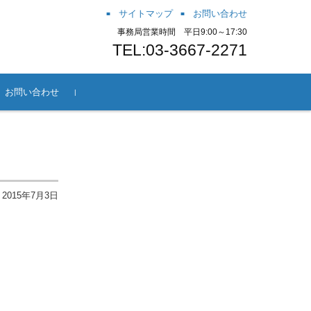
サイトマップ
お問い合わせ
事務局営業時間 平日9:00～17:30
TEL:03-3667-2271
お問い合わせ
方法
会方法
ー
案内
～JaGra冒
2015年7月3日