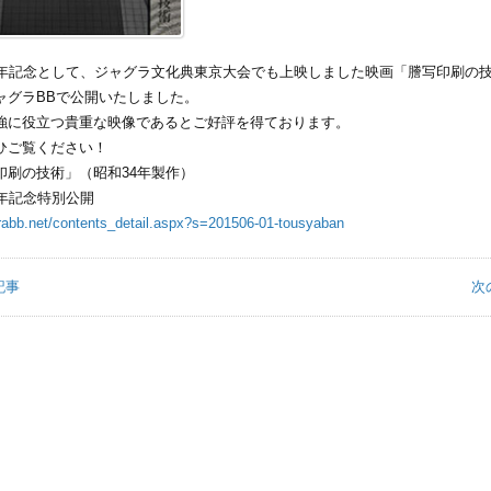
周年記念として、ジャグラ文化典東京大会でも上映しました映画「謄写印刷の技
ャグラBBで公開いたしました。
強に役立つ貴重な映像であるとご好評を得ております。
ひご覧ください！
印刷の技術」（昭和34年製作）
周年記念特別公開
grabb.net/contents_detail.aspx?s=201506-01-tousyaban
記事
次