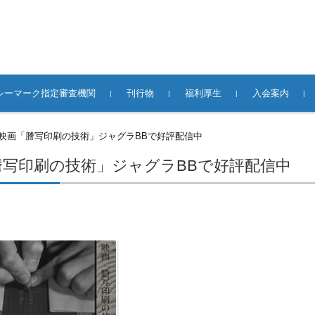
シーマーク指定審査機関
刊行物
福利厚生
入会案内
て
合併・分社等」
イドライン
業所一覧
窓口
関するお問い合
スキルアップブログ
月刊グラフィックサービス
書籍／ガイドブック／DVD
ビジョン／手引書
グループ保険制度
事故見舞金
表彰制度
グラフィックス法親会
貸し会議室
正会員への入会
賛助会員への入
バックナンバ
広告掲載のご
エジソンを超えて
映画「謄写印刷の技術」ジャグラBBで好評配信中
あった場合には
険の足跡
謄写印刷の技術」ジャグラBBで好評配信中