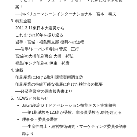
案！
──㈱バリューマシーンインターナショナル 宮本 泰夫
特別企画
2011.3.11東日本大震災から
これまでの10年を振り返る
岩手・宮城・福島県支部 復興への道程
──岩手/トーバン印刷㈱ 菅原 正行
宮城/㈲大橋印刷商会 大橋 邦弘
福島/キング印刷㈱ 伊東 邦彦
連載
印刷産業における取引環境実態調査⑦
印刷産業の持続可能な発展に向けた検討会の概要
──経済産業省の調査報告書より
NEWSとお知らせ
JaGra認定ＤＴＰオペレーション技能テスト実施報告
──第1期試験を123名が受験、非会員受験も3割を超える
理事会・委員会通信
──生産性向上・経営技術研究・マーケティング委員会議事
録より