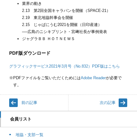
業界の動き
2.13 第2回全国キャラバンを開催（SPACE-21）
2.19 東北地協幹事会を開催
2.15 じゃぱにうむ2021を開催（日印産連）
──広島のニシキプリント・宮﨑社長が事例発表
ジャグラＢＢ ＨＯＴＮＥＷＳ
PDF版ダウンロード
グラフィックサービス2021年3月号（No.832）PDF版はこちら
PDFファイルをご覧いただくためには
Adobe Reader
が必要で
す。
前の記事
次の記事
会員リスト
地協・支部一覧