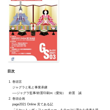
目次
巻頭言
ジャグラと私と事業承継
──ジャグラ監事/鈴置印刷㈱（愛知） 鈴置 誠
巻頭企画
page2021 Online 見てある記
「リセット・ザ・フューチャー」をテーマに新たな未来を提