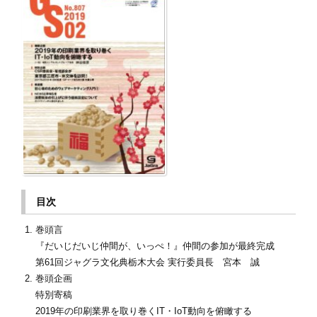
目次
巻頭言
『だいじだいじ仲間が、いっぺ！』仲間の参加が最終完成
第61回ジャグラ文化典栃木大会 実行委員長 宮本 誠
巻頭企画
特別寄稿
2019年の印刷業界を取り巻くIT・IoT動向を俯瞰する