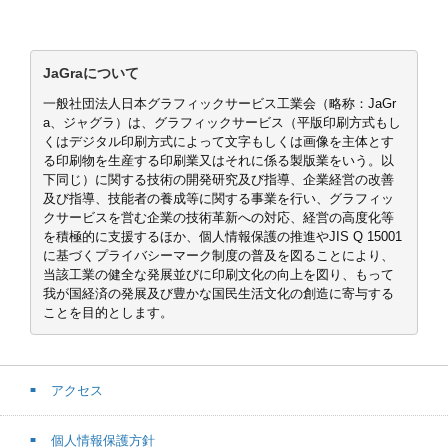
JaGraについて
一般社団法人日本グラフィックサービス工業会（略称：JaGr
a、ジャグラ）は、グラフィックサービス（平版印刷方式もし
くはデジタル印刷方式によって文字もしくは画像を主体とす
る印刷物を生産する印刷業又はそれに係る製版業をいう。以
下同じ）に関する技術の開発研究及び指導、企業経営の改善
及び指導、技能者の養成等に関する事業を行い、グラフィッ
クサービスを営む企業の技術革新への対応、経営の高度化等
を積極的に支援するほか、個人情報保護の推進やJIS Q 15001
に基づくプライバシーマーク制度の普及を図ることにより、
当該工業の健全な発展並びに印刷文化の向上を図り、もって
我が国経済の発展及び豊かな国民生活文化の創造に寄与する
ことを目的とします。
アクセス
個人情報保護方針