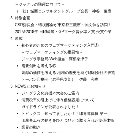
～ジャグラの飛躍に向けて～
（一社）城西コンサルタントグループ会長 神谷 俊彦
特別企画
CSR委員会・環境部会が東京都三鷹市・㈱文伸を訪問！
2017&2018年 日印産連・GPマーク普及準大賞 受賞企業
連載
初心者のためのウェブマーケティング入門①
～ウェブマーケティングの重要性～
ジャグラ事務局/Web担当 阿部奈津子
需要創出を考える⑬
図録の価値を考える 地域の歴史を紡ぐ印刷会社の役割
トーバン印刷㈱（岩手県支部） 佐藤 和恵
NEWSとお知らせ
ジャグラ文化典栃木大会のご案内
消費税率の引上げに伴う価格設定について
ガイドラインが公表されました！
トピックス 知ってましたか？「印青連体操 第一」
印刷各工程の動きをひとつひとつ取り入れた準備体操
業界の動き