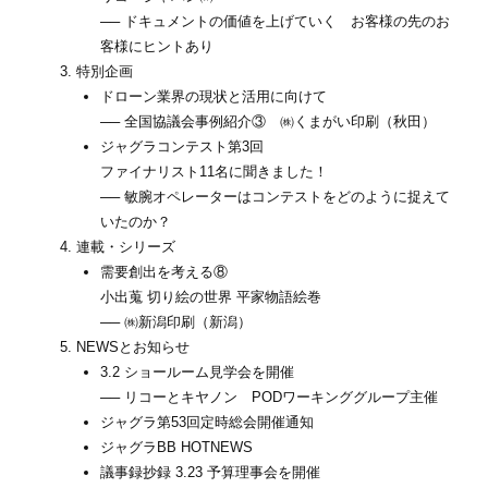
── ドキュメントの価値を上げていく お客様の先のお
客様にヒントあり
特別企画
ドローン業界の現状と活用に向けて
── 全国協議会事例紹介③ ㈱くまがい印刷（秋田）
ジャグラコンテスト第3回
ファイナリスト11名に聞きました！
── 敏腕オペレーターはコンテストをどのように捉えて
いたのか？
連載・シリーズ
需要創出を考える⑧
小出蒐 切り絵の世界 平家物語絵巻
── ㈱新潟印刷（新潟）
NEWSとお知らせ
3.2 ショールーム見学会を開催
── リコーとキヤノン PODワーキンググループ主催
ジャグラ第53回定時総会開催通知
ジャグラBB HOTNEWS
議事録抄録 3.23 予算理事会を開催