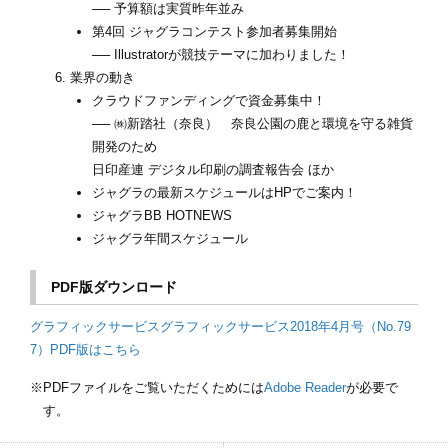
── 予算額は実質昨年並み
第4回 ジャグラコンテスト参加者募集開始
── Illustratorが競技テーマに加わりました！
業界の動き
クラウドファンディングで資金募集中！
── ㈱新踏社（奈良） 奈良公園の鹿と環境を守る雑貨
開発のため
日印産連 デジタル印刷の調査報告会 ほか
ジャグラの最新スケジュールはHPでご案内！
ジャグラBB HOTNEWS
ジャグラ年間スケジュール
PDF版ダウンロード
グラフィックサービスグラフィックサービス2018年4月号（No.79
7）PDF版はこちら
PDFファイルをご覧いただくためには
Adobe Reader
が必要で
す。