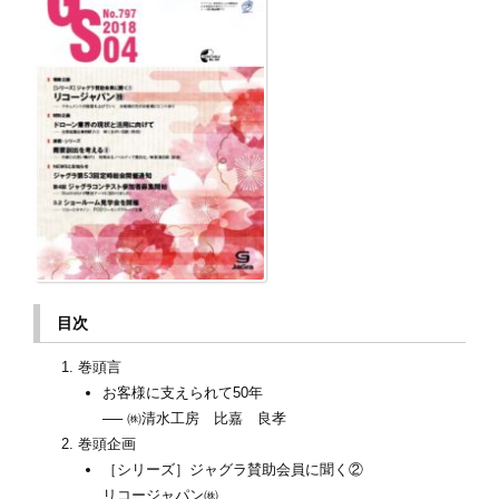
目次
巻頭言
お客様に支えられて50年
── ㈱清水工房 比嘉 良孝
巻頭企画
［シリーズ］ジャグラ賛助会員に聞く②
リコージャパン㈱