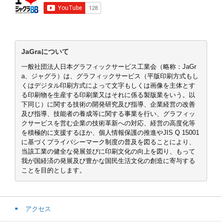
JaGraについて
一般社団法人日本グラフィックサービス工業会（略称：JaGr
a、ジャグラ）は、グラフィックサービス（平版印刷方式もし
くはデジタル印刷方式によって文字もしくは画像を主体とす
る印刷物を生産する印刷業又はそれに係る製版業をいう。以
下同じ）に関する技術の開発研究及び指導、企業経営の改善
及び指導、技能者の養成等に関する事業を行い、グラフィッ
クサービスを営む企業の技術革新への対応、経営の高度化等
を積極的に支援するほか、個人情報保護の推進やJIS Q 15001
に基づくプライバシーマーク制度の普及を図ることにより、
当該工業の健全な発展並びに印刷文化の向上を図り、もって
我が国経済の発展及び豊かな国民生活文化の創造に寄与する
ことを目的とします。
アクセス