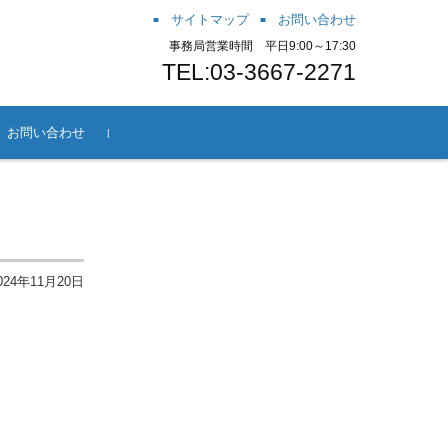
サイトマップ
お問い合わせ
事務局営業時間 平日9:00～17:30
TEL:03-3667-2271
お問い合わせ
方法
会方法
ー
案内
～JaGra冒
024年11月20日