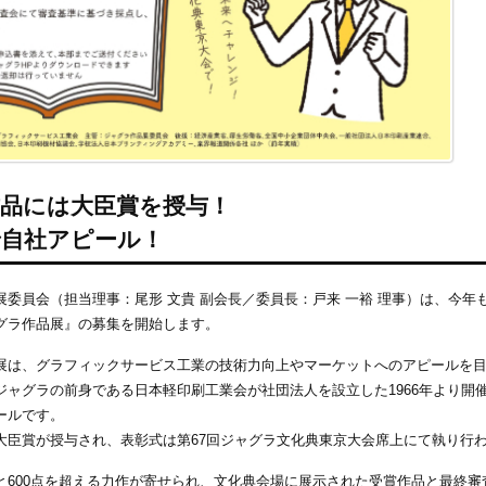
作品には大臣賞を授与！
で自社アピール！
委員会（担当理事：尾形 文貴 副会長／委員長：戸来 一裕 理事）は、今年も20
グラ作品展』の募集を開始します。
展は、グラフィックサービス工業の技術力向上やマーケットへのアピールを
ジャグラの前身である日本軽印刷工業会が社団法人を設立した1966年より開
ールです。
大臣賞が授与され、表彰式は第67回ジャグラ文化典東京大会席上にて執り行
と600点を超える力作が寄せられ、文化典会場に展示された受賞作品と最終審