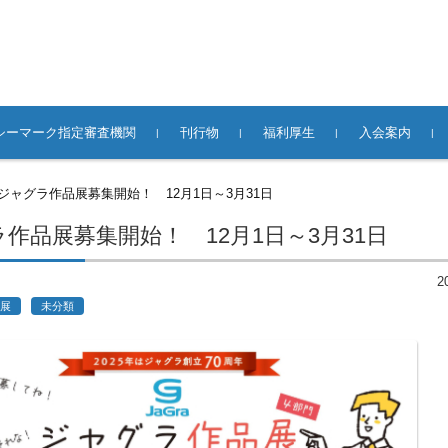
シーマーク指定審査機関
刊行物
福利厚生
入会案内
て
合併・分社等」
イドライン
業所一覧
窓口
関するお問い合
スキルアップブログ
月刊グラフィックサービス
書籍／ガイドブック／DVD
ビジョン／手引書
グループ保険制度
事故見舞金
表彰制度
グラフィックス法親会
貸し会議室
正会員への入会
賛助会員への入
バックナンバ
広告掲載のご
エジソンを超えて
ジャグラ作品展募集開始！ 12月1日～3月31日
あった場合には
険の足跡
作品展募集開始！ 12月1日～3月31日
2
展
未分類