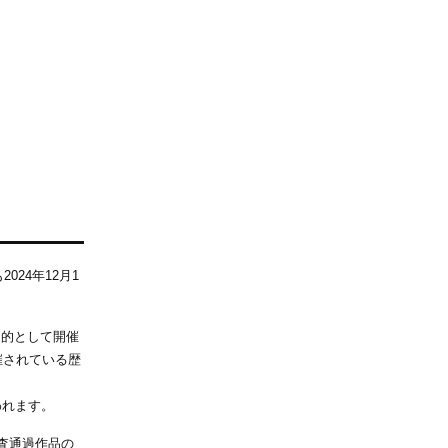
24年12月1
目的として開催
催されている歴
われます。
査通過作品の