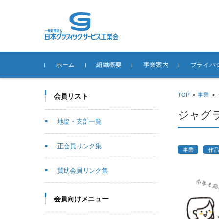
コンテンツに移動
ホーム
組織概要
事業案内
プライバ
役員一覧
地協・支部一覧
正会員リンク集
賛助会員リンク集
SPACE-21
事業推進体制
情報公開
ジャグラの歴史
ジャグラ作品展
スクール事業
動画配信事業
DTPオペレーター技能コン
ジャグラ年賀状デザインコ
環境事業
日本自費出版文化賞
歴代会長
制度の概要
申請につい
「変更」「
参考資料
ジャグラガ
使用許諾事
苦情・相談
個人情報に
TOP
>
事業
>
会員リスト
テスト
ンテスト
「事故」が
わせ
ジャグラ
地協・支部一覧
正会員リンク集
事業
作品
賛助会員リンク集
会員向けメニュー