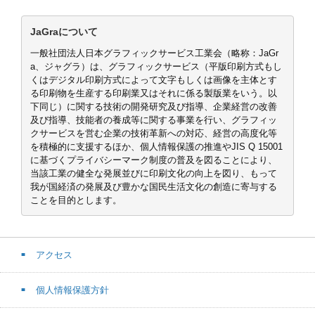
JaGraについて
一般社団法人日本グラフィックサービス工業会（略称：JaGr
a、ジャグラ）は、グラフィックサービス（平版印刷方式もし
くはデジタル印刷方式によって文字もしくは画像を主体とす
る印刷物を生産する印刷業又はそれに係る製版業をいう。以
下同じ）に関する技術の開発研究及び指導、企業経営の改善
及び指導、技能者の養成等に関する事業を行い、グラフィッ
クサービスを営む企業の技術革新への対応、経営の高度化等
を積極的に支援するほか、個人情報保護の推進やJIS Q 15001
に基づくプライバシーマーク制度の普及を図ることにより、
当該工業の健全な発展並びに印刷文化の向上を図り、もって
我が国経済の発展及び豊かな国民生活文化の創造に寄与する
ことを目的とします。
アクセス
個人情報保護方針