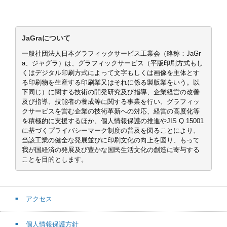
JaGraについて
一般社団法人日本グラフィックサービス工業会（略称：JaGr
a、ジャグラ）は、グラフィックサービス（平版印刷方式もし
くはデジタル印刷方式によって文字もしくは画像を主体とす
る印刷物を生産する印刷業又はそれに係る製版業をいう。以
下同じ）に関する技術の開発研究及び指導、企業経営の改善
及び指導、技能者の養成等に関する事業を行い、グラフィッ
クサービスを営む企業の技術革新への対応、経営の高度化等
を積極的に支援するほか、個人情報保護の推進やJIS Q 15001
に基づくプライバシーマーク制度の普及を図ることにより、
当該工業の健全な発展並びに印刷文化の向上を図り、もって
我が国経済の発展及び豊かな国民生活文化の創造に寄与する
ことを目的とします。
アクセス
個人情報保護方針