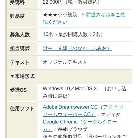
22,000円（税・教材費込）
受講料
★★★☆☆初級
前提スキルをご確
難易度
認ください。
10名（最少開講人数：2名）
募集人数
野中 文雄（のなか ふみお）
担当講師
オリジナルテキスト
テキスト
▼来場形式
Windows 10／Mac OS X （お申し込
受講OS
み時に選択）
Adobe Dreamweaver CC（アドビ ド
使用ソフト
リームウィーバー CC）
：エディタ
Google Chrome（グーグルクロー
ム）
：Webブラウザ
※その他類似製品、旧バージョンをご