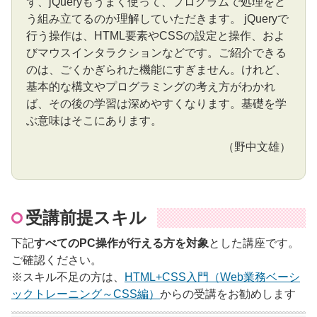
ず、jQueryもうまく使って、プログラムで処理をど
う組み立てるのか理解していただきます。 jQueryで
行う操作は、HTML要素やCSSの設定と操作、およ
びマウスインタラクションなどです。ご紹介できる
のは、ごくかぎられた機能にすぎません。けれど、
基本的な構文やプログラミングの考え方がわかれ
ば、その後の学習は深めやすくなります。基礎を学
ぶ意味はそこにあります。
（野中文雄）
受講前提スキル
下記
すべてのPC操作が行える方を対象
とした講座です。
ご確認ください。
※スキル不足の方は、
HTML+CSS入門（Web業務ベーシ
ックトレーニング～CSS編）
からの受講をお勧めします