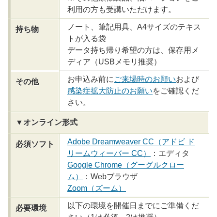
利用の方も受講いただけます。
ノート、筆記用具、A4サイズのテキス
持ち物
トが入る袋
データ持ち帰り希望の方は、保存用メ
ディア（USBメモリ推奨）
お申込み前に
ご来場時のお願い
および
その他
感染症拡大防止のお願い
をご確認くだ
さい。
▼オンライン形式
Adobe Dreamweaver CC（アドビ ド
必須ソフト
リームウィーバー CC）
：エディタ
Google Chrome（グーグルクロー
ム）
：Webブラウザ
Zoom（ズーム）
以下の環境を開催日までにご準備くだ
必要環境